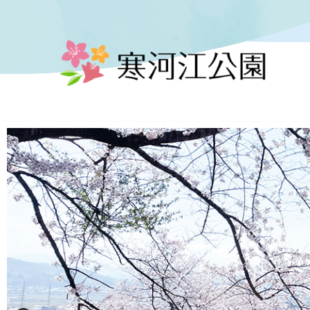
コ
ン
テ
ン
ツ
へ
ス
キ
ッ
プ